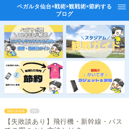
ベガルタ仙台×戦術×観戦術×節約する
ブログ
観戦まめ知識
PR
【失敗談あり】飛行機・新幹線・バス